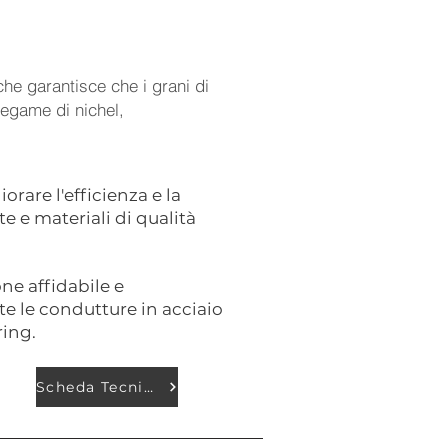
che garantisce che i grani di
 legame di nichel,
orare l'efficienza e la
e e materiali di qualità
ne affidabile e
e le condutture in acciaio
ring.
Scheda Tecnica