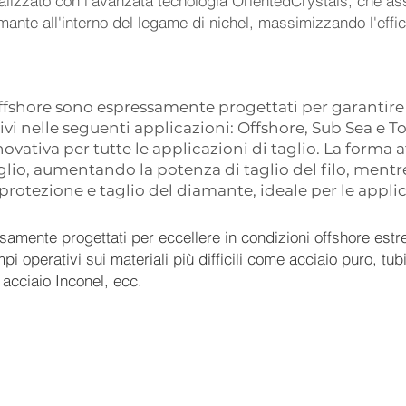
ealizzato con l'avanzata tecnologia OrientedCrystals, che a
mante all'interno del legame di nichel, massimizzando l'efficie
o Offshore sono espressamente progettati per garantire
tivi nelle seguenti applicazioni: Offshore, Sub Sea e 
vativa per tutte le applicazioni di taglio. La forma af
aglio, aumentando la potenza di taglio del filo, ment
protezione e taglio del diamante, ideale per le appli
ssamente progettati per eccellere in condizioni offshore es
pi operativi sui materiali più difficili come acciaio puro, tubi
, acciaio Inconel, ecc.