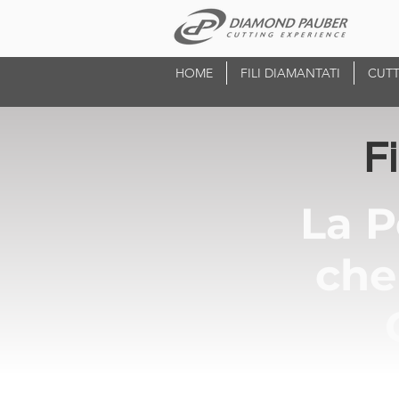
HOME
FILI DIAMANTATI
CUTT
F
La P
che