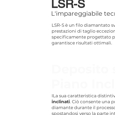
LSR-S
L'impareggiabile tecn
LSR-S è un filo diamantato s
prestazioni di taglio eccezion
specificamente progettato per
garantisce risultati ottimali.
Deposito 
Piano Inc
ILa sua caratteristica distint
inclinati
. Ciò consente una p
diamante durante il processo 
spostandosi verso la parte in