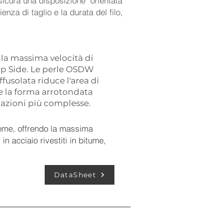
ssicura una disposizione orientata
nza di taglio e la durata del filo,
 la massima velocità di
Top Side. Le perle OSDW
fusolata riduce l'area di
re la forma arrotondata
cazioni più complesse.
treme, offrendo la massima
 in acciaio rivestiti in bitume,
DataSheet