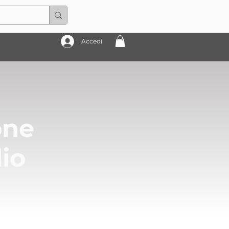
Accedi
one
lio