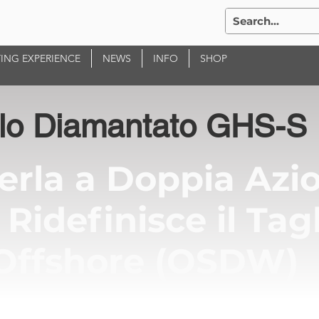
ING EXPERIENCE
NEWS
INFO
SHOP
ilo Diamantato GHS-S
erla a Doppia Azi
 Ridefinisce il Tag
Offshore (OSDW)