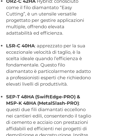
ORZ-C 42HA
Hybrid: conosciuto
come il filo diamantato “Easy
Cutting”, è un utensile versatile
progettato per gestire applicazioni
multiple, offrendo elevata
adattabilità ed efficienza.
LSR-C 40HA
: apprezzato per la sua
eccezionale velocità di taglio, è la
scelta ideale quando l’efficienza è
fondamentale. Questo filo
diamantato è particolarmente adatto
a professionisti esperti che richiedono
elevati livelli di produttività.
SEP-T 48HA
(SwiftEdge-PRO) &
MSP-K 48HA (MetalSlash-PRO)
:
questi due fili diamantati eccellono
nei cantieri edili, consentendo il taglio
di cemento e acciaio con prestazioni
affidabili ed efficienti nei progetti di
demolizione e decostruzione. Inoltre,