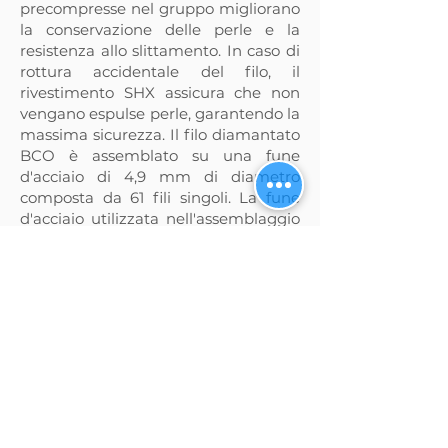
precompresse nel gruppo migliorano
la conservazione delle perle e la
resistenza allo slittamento. In caso di
rottura accidentale del filo, il
rivestimento SHX assicura che non
vengano espulse perle, garantendo la
massima sicurezza. Il filo diamantato
BCO è assemblato su una fune
d'acciaio di 4,9 mm di diametro
composta da 61 fili singoli. La fune
d'acciaio utilizzata nell'assemblaggio
ha una tensione statica resistente di
1800daN.
BCO è un membro della di Fili
Diamantati SafeGuard