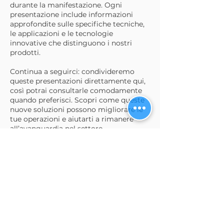
durante la manifestazione. Ogni
presentazione include informazioni
approfondite sulle specifiche tecniche,
le applicazioni e le tecnologie
innovative che distinguono i nostri
prodotti.
Continua a seguirci: condivideremo
queste presentazioni direttamente qui,
così potrai consultarle comodamente
quando preferisci. Scopri come queste
nuove soluzioni possono migliorare le
tue operazioni e aiutarti a rimanere
all’avanguardia nel settore.
Grazie per restare connesso con
Diamond Pauber e, come sempre, non
esitare a contattarci per qualsiasi
domanda o per ricevere maggiori
informazioni.
Scopri di più...
Request product