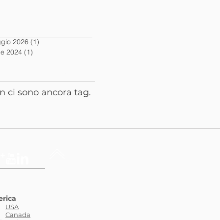
chivio
gio 2026
(1)
1 post
le 2024
(1)
1 post
cerca per Tag
n ci sono ancora tag.
rica
USA
Canada