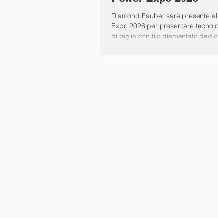
Diamond Pauber sarà presente al
Expo 2026 per presentare tecnol
di taglio con filo diamantato dedic
decommissioning nucleare e alle a
industriali ad alta complessità. Du
approfondiremo soluzioni progett
garantire precisione, sicurezza e af
operazioni di taglio in ambienti crit
contaminati.