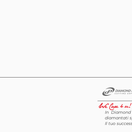
In Diamond P
diamantati sp
Il tuo succes