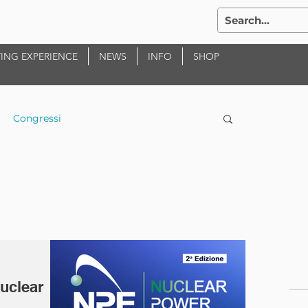
ING EXPERIENCE
NEWS
INFO
SHOP
Congressi
Po
uclear