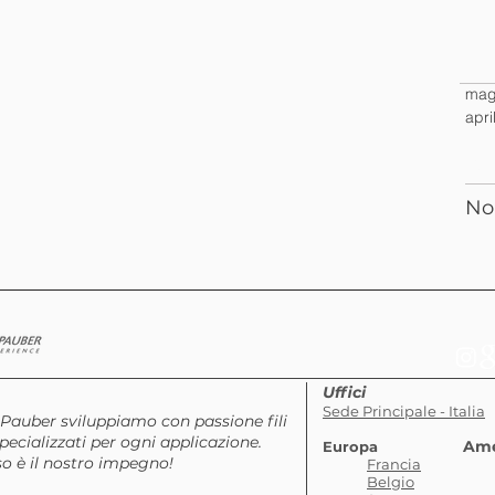
Ar
mag
apri
Ri
No
Uffici
Sede Principale - Italia
auber sviluppiamo con passione fili
ecializzati per ogni applicazione.
Ame
Europa
so è il nostro impegno!
Francia
Belgio