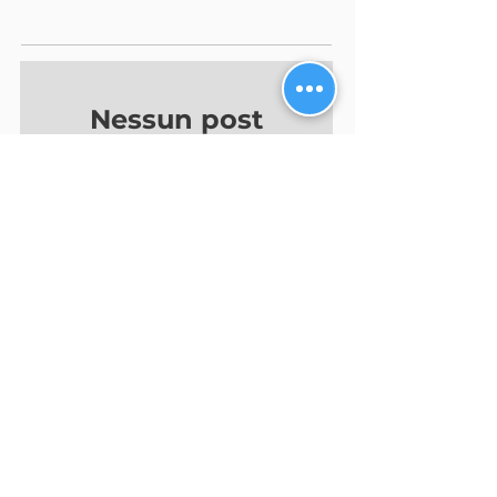
Post in Evidenza
Nessun post
pubblicato in
questa lingua
Quando verranno
pubblicati i post, li vedrai
qui.
Post Recenti
Diamond Pauber al Nuclear
Power Expo 2026