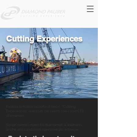
Cutting Experiences
Esplora la nostra raccolta di lavori “Cutting
Experiences” realizzati dai clienti con i nostri fili
diamantati, .
Scopri come i nostri fili diamantati si adattano
anche alle condizioni operative più estreme.