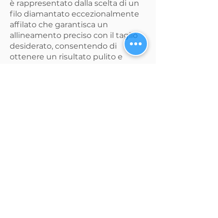
è rappresentato dalla scelta di un
filo diamantato eccezionalmente
affilato che garantisca un
allineamento preciso con il taglio
desiderato, consentendo di
ottenere un risultato pulito e
professionale.
Inoltre, è altrettanto fondamentale
optare per un filo diamantato
altamente durevole per ridurre al
minimo il rischio di rottura,
evitando così tempi di inattività
inutili e massimizzando la
produttività durante l'intero
processo di taglio.